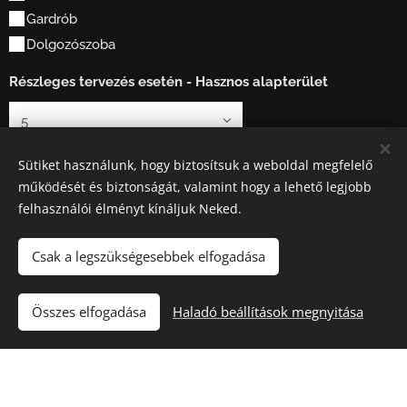
Gardrób
Dolgozószoba
Részleges tervezés esetén - Hasznos alapterület
Sütiket használunk, hogy biztosítsuk a weboldal megfelelő
ALAPRAJZOK feltöltése: Max. 10MB - JPG, PNG, PDF,
működését és biztonságát, valamint hogy a lehető legjobb
DWG,
felhasználói élményt kínáljuk Neked.
Fájl kiválasztása
Csak a legszükségesebbek elfogadása
Megfelel így a felosztás, vagy szeretné valahol
részletesebb kérdéseket? Írja le részletesebben az
Összes elfogadása
Haladó beállítások megnyitása
elképzeléseit.