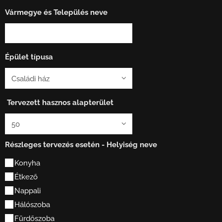
Vármegye és Település neve
Épület típusa
Tervezett hasznos alapterület
Részleges tervezés esetén - Helyiség neve
Konyha
Étkező
Nappali
Hálószoba
Fürdőszoba