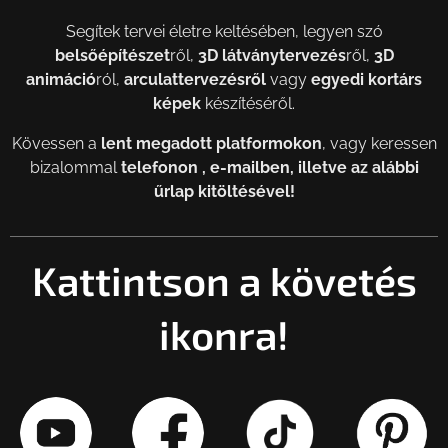
Segítek tervei életre keltésében, legyen szó
belsőépítészet
ről,
3D látványtervezés
ről,
3D
animáció
ról,
arculattervezésről
vagy
egyedi kortárs
képek
készítéséről.
Kövessen a
lent megadott
platformokon
, vagy keressen
bizalommal
telefonon , e-mailben, illetve az alábbi
űrlap kitöltésével!
Kattintson a követés
ikonra!